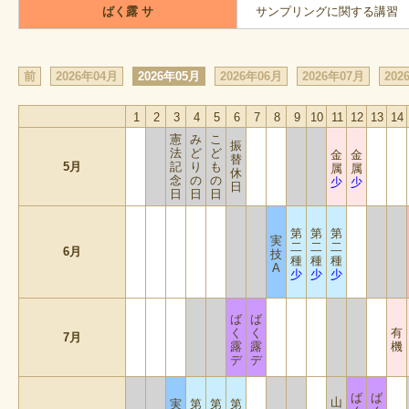
ばく露 サ
サンプリングに関する講習
前
2026年04月
2026年05月
2026年06月
2026年07月
202
1
2
3
4
5
6
7
8
9
10
11
12
13
14
憲
み
こ
振
法
ど
ど
金
金
替
5月
記
り
も
属
属
休
念
の
の
少
少
日
日
日
日
第
第
第
実
二
二
二
6月
技
種
種
種
A
少
少
少
ば
ば
く
く
有
7月
露
露
機
デ
デ
ば
ば
山
実
第
第
第