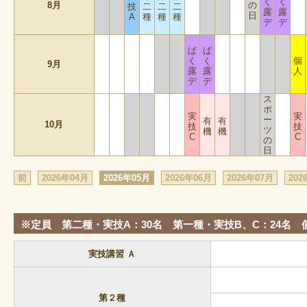
く
く
8月
の
技
二
二
二
露
露
日
A
種
種
種
デ
デ
ば
ば
く
く
個
9月
露
露
人
デ
デ
ス
ポ
実
実
ー
有
有
10月
技
技
ツ
機
機
C
C
の
日
前
2026年04月
2026年05月
2026年06月
2026年07月
202
※定員
第二種・実技A：30名 第一種・実技B、C：24名 
実技講習 Ａ
第２種