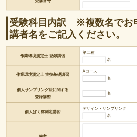
受講番号
受験科目内訳 ※複数名でお
講者名をご記入ください。
第二種
作業環境測定士 登録講習
名
Aコース
作業環境測定士 実技基礎講習
名
個人サンプリング法に関する
名
登録講習
デザイン・サンプリング
個人ばく露測定講習
名
備考