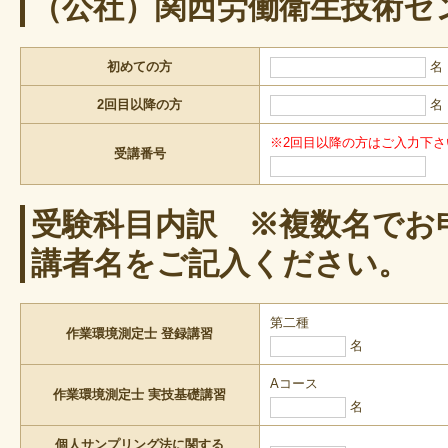
（公社）関西労働衛生技術セ
初めての方
名
2回目以降の方
名
※2回目以降の方はご入力下
受講番号
受験科目内訳 ※複数名でお
講者名をご記入ください。
第二種
作業環境測定士 登録講習
名
Aコース
作業環境測定士 実技基礎講習
名
個人サンプリング法に関する