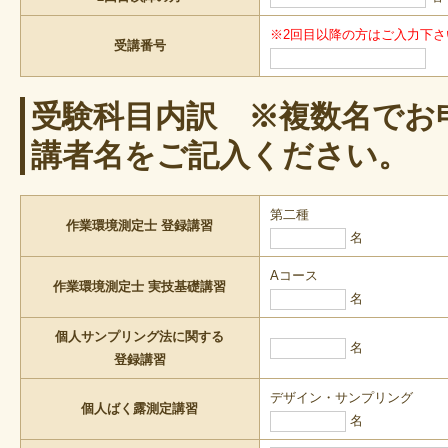
※2回目以降の方はご入力下
受講番号
受験科目内訳 ※複数名でお
講者名をご記入ください。
第二種
作業環境測定士 登録講習
名
Aコース
作業環境測定士 実技基礎講習
名
個人サンプリング法に関する
名
登録講習
デザイン・サンプリング
個人ばく露測定講習
名