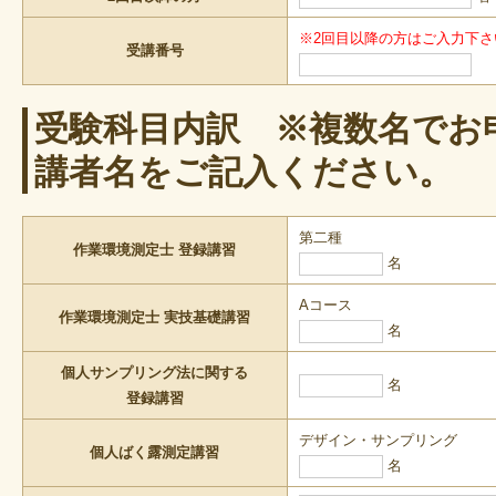
※2回目以降の方はご入力下
受講番号
受験科目内訳 ※複数名でお
講者名をご記入ください。
第二種
作業環境測定士 登録講習
名
Aコース
作業環境測定士 実技基礎講習
名
個人サンプリング法に関する
名
登録講習
デザイン・サンプリング
個人ばく露測定講習
名